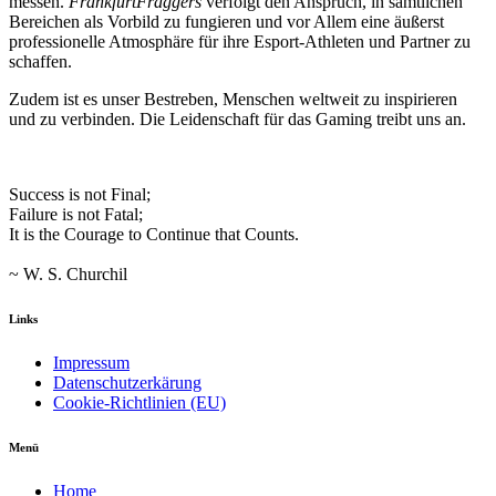
messen.
FrankfurtFraggers
verfolgt den Anspruch, in sämtlichen
Bereichen als Vorbild zu fungieren und vor Allem eine äußerst
professionelle Atmosphäre für ihre Esport-Athleten und Partner zu
schaffen.
Zudem ist es unser Bestreben, Menschen weltweit zu inspirieren
und zu verbinden. Die Leidenschaft für das Gaming treibt uns an.
Success is not Final;
Failure is not Fatal;
It is the Courage to Continue that Counts.
~ W. S. Churchil
Links
Impressum
Datenschutzerkärung
Cookie-Richtlinien (EU)
Menü
Home