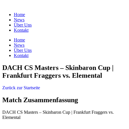
Zum
Inhalt
Home
springen
News
Über Uns
Kontakt
Home
News
Über Uns
Kontakt
DACH CS Masters – Skinbaron Cup |
Frankfurt Fraggers vs. Elemental
Zurück zur Startseite
Match Zusammenfassung
DACH CS Masters – Skinbaron Cup | Frankfurt Fraggers vs.
Elemental