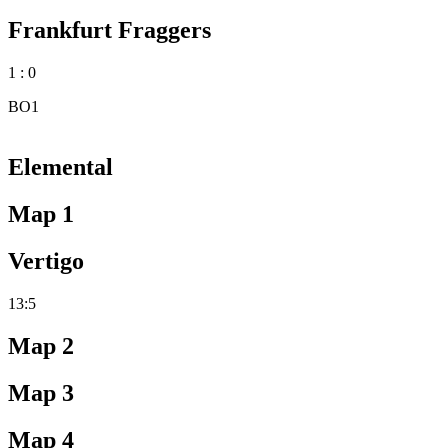
Frankfurt Fraggers
1 : 0
BO1
Elemental
Map 1
Vertigo
13:5
Map 2
Map 3
Map 4