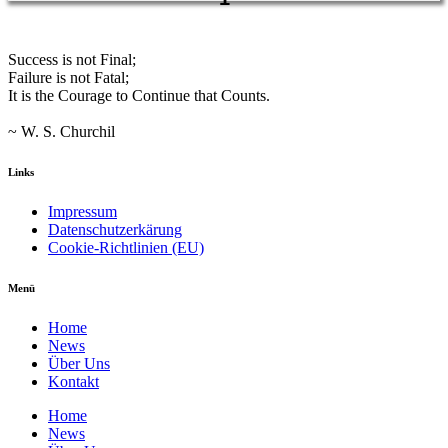
Success is not Final;
Failure is not Fatal;
It is the Courage to Continue that Counts.
~ W. S. Churchil
Links
Impressum
Datenschutzerkärung
Cookie-Richtlinien (EU)
Menü
Home
News
Über Uns
Kontakt
Home
News