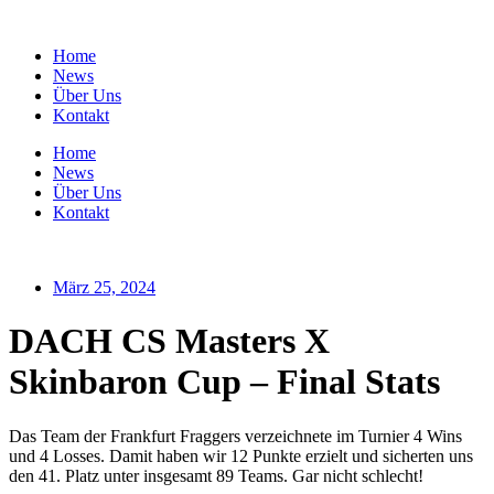
Zum
Inhalt
Home
springen
News
Über Uns
Kontakt
Home
News
Über Uns
Kontakt
März 25, 2024
DACH CS Masters X
Skinbaron Cup – Final Stats
Das Team der Frankfurt Fraggers verzeichnete im Turnier 4 Wins
und 4 Losses. Damit haben wir 12 Punkte erzielt und sicherten uns
den 41. Platz unter insgesamt 89 Teams. Gar nicht schlecht!