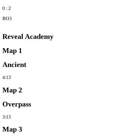
0 : 2
BO3
Reveal Academy
Map 1
Ancient
4:13
Map 2
Overpass
3:13
Map 3