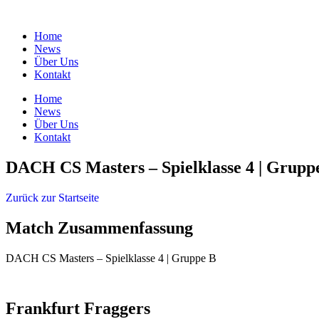
Zum
Inhalt
Home
springen
News
Über Uns
Kontakt
Home
News
Über Uns
Kontakt
DACH CS Masters – Spielklasse 4 | Grupp
Zurück zur Startseite
Match Zusammenfassung
DACH CS Masters – Spielklasse 4 | Gruppe B
Frankfurt Fraggers