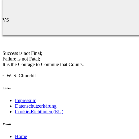
VS
Success is not Final;
Failure is not Fatal;
It is the Courage to Continue that Counts.
~ W. S. Churchil
Links
Impressum
Datenschutzerkärung
Cookie-Richtlinien (EU)
Menü
Home