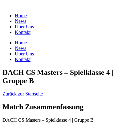
Zum
Inhalt
Home
springen
News
Über Uns
Kontakt
Home
News
Über Uns
Kontakt
DACH CS Masters – Spielklasse 4 |
Gruppe B
Zurück zur Startseite
Match Zusammenfassung
DACH CS Masters – Spielklasse 4 | Gruppe B