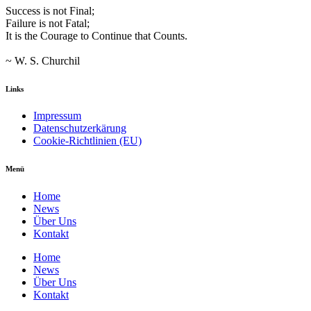
Success is not Final;
Failure is not Fatal;
It is the Courage to Continue that Counts.
~ W. S. Churchil
Links
Impressum
Datenschutzerkärung
Cookie-Richtlinien (EU)
Menü
Home
News
Über Uns
Kontakt
Home
News
Über Uns
Kontakt