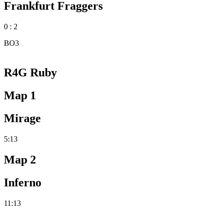
Frankfurt Fraggers
0 : 2
BO3
R4G Ruby
Map 1
Mirage
5:13
Map 2
Inferno
11:13