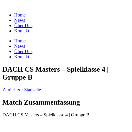
Zum
Inhalt
Home
springen
News
Über Uns
Kontakt
Home
News
Über Uns
Kontakt
DACH CS Masters – Spielklasse 4 |
Gruppe B
Zurück zur Startseite
Match Zusammenfassung
DACH CS Masters – Spielklasse 4 | Gruppe B