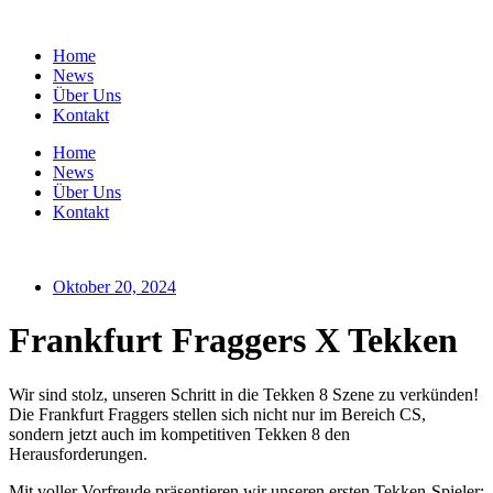
Zum
Inhalt
Home
springen
News
Über Uns
Kontakt
Home
News
Über Uns
Kontakt
Oktober 20, 2024
Frankfurt Fraggers X Tekken
Wir sind stolz, unseren Schritt in die Tekken 8 Szene zu verkünden!
Die Frankfurt Fraggers stellen sich nicht nur im Bereich CS,
sondern jetzt auch im kompetitiven Tekken 8 den
Herausforderungen.
Mit voller Vorfreude präsentieren wir unseren ersten Tekken-Spieler: