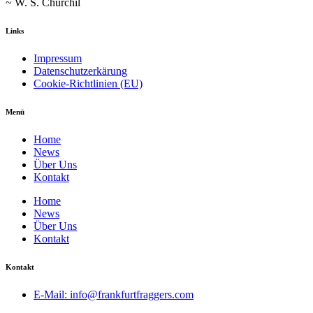
~ W. S. Churchil
Links
Impressum
Datenschutzerkärung
Cookie-Richtlinien (EU)
Menü
Home
News
Über Uns
Kontakt
Home
News
Über Uns
Kontakt
Kontakt
E-Mail: info@frankfurtfraggers.com