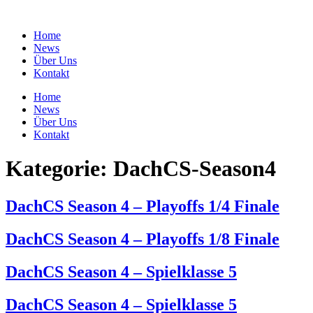
Zum
Inhalt
Home
springen
News
Über Uns
Kontakt
Home
News
Über Uns
Kontakt
Kategorie:
DachCS-Season4
DachCS Season 4 – Playoffs 1/4 Finale
DachCS Season 4 – Playoffs 1/8 Finale
DachCS Season 4 – Spielklasse 5
DachCS Season 4 – Spielklasse 5