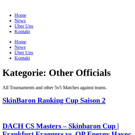
Zum
Inhalt
Home
springen
News
Über Uns
Kontakt
Home
News
Über Uns
Kontakt
Kategorie:
Other Officials
All Tournaments and other 5v5 Matches against teams.
SkinBaron Ranking Cup Saison 2
DACH CS Masters – Skinbaron Cup |
Frankfurt Fraggers vs. OP Energy Havoc